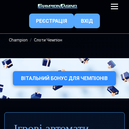
РЕЄСТРАЦІЯ
ВХІД
Champion
Слоти Чемпіон
ВІТАЛЬНИЙ БОНУС ДЛЯ ЧЕМПІОНІВ
Ігрові автомати