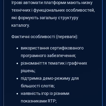
Ігрові автомати платформи мають низку
технічних і функціональних особливостей,
які формують загальну структуру
каталогу.
Фактичні особливості (переваги):
використання сертифікованого
програмного забезпечення;
різноманіття тематик і графічних
рішень;
підтримка демо-режиму для
більшості слотів;
наявність ігор із різними
показниками RTP;