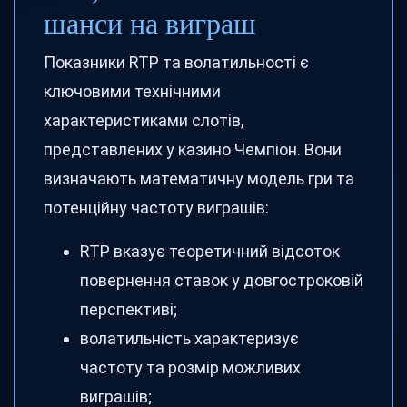
шанси на виграш
Показники RTP та волатильності є
ключовими технічними
характеристиками слотів,
представлених у казино Чемпіон. Вони
визначають математичну модель гри та
потенційну частоту виграшів:
RTP вказує теоретичний відсоток
повернення ставок у довгостроковій
перспективі;
волатильність характеризує
частоту та розмір можливих
виграшів;