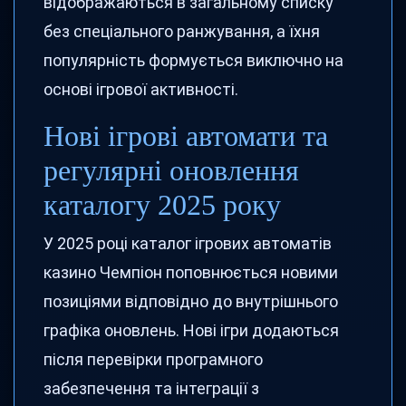
відображаються в загальному списку
без спеціального ранжування, а їхня
популярність формується виключно на
основі ігрової активності.
Нові ігрові автомати та
регулярні оновлення
каталогу 2025 року
У 2025 році каталог ігрових автоматів
казино Чемпіон поповнюється новими
позиціями відповідно до внутрішнього
графіка оновлень. Нові ігри додаються
після перевірки програмного
забезпечення та інтеграції з