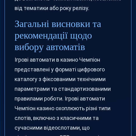
від тематики або року релізу.
Загальні висновки та
рекомендації щодо
вибору автоматів
Ігрові автомати в казино Чемпіон
представлені у форматі цифрового
каталогу з фіксованими технічними
параметрами та стандартизованими
правилами роботи. Ігрові автомати
Чемпіон казино охоплюють різні типи
слотів, включно з класичними та
сучасними відеослотами, що