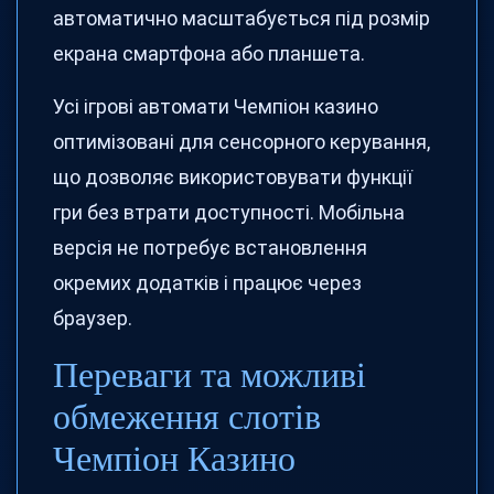
автоматично масштабується під розмір
екрана смартфона або планшета.
Усі ігрові автомати Чемпіон казино
оптимізовані для сенсорного керування,
що дозволяє використовувати функції
гри без втрати доступності. Мобільна
версія не потребує встановлення
окремих додатків і працює через
браузер.
Переваги та можливі
обмеження слотів
Чемпіон Казино